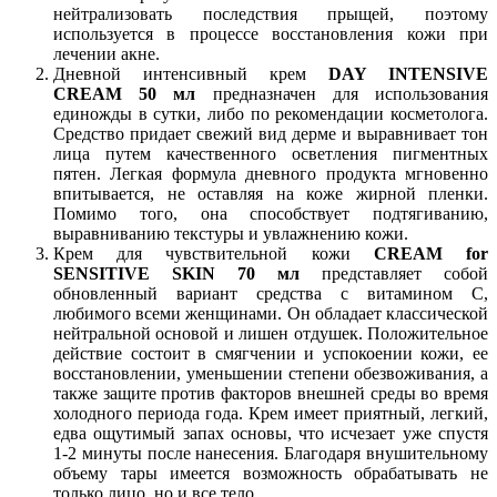
нейтрализовать последствия прыщей, поэтому
используется в процессе восстановления кожи при
лечении акне.
Дневной интенсивный крем
DAY INTENSIVE
CREAM 50 мл
предназначен для использования
единожды в сутки, либо по рекомендации косметолога.
Средство придает свежий вид дерме и выравнивает тон
лица путем качественного осветления пигментных
пятен. Легкая формула дневного продукта мгновенно
впитывается, не оставляя на коже жирной пленки.
Помимо того, она способствует подтягиванию,
выравниванию текстуры и увлажнению кожи.
Крем для чувствительной кожи
CREAM for
SENSITIVE SKIN 70 мл
представляет собой
обновленный вариант средства с витамином С,
любимого всеми женщинами. Он обладает классической
нейтральной основой и лишен отдушек. Положительное
действие состоит в смягчении и успокоении кожи, ее
восстановлении, уменьшении степени обезвоживания, а
также защите против факторов внешней среды во время
холодного периода года. Крем имеет приятный, легкий,
едва ощутимый запах основы, что исчезает уже спустя
1-2 минуты после нанесения. Благодаря внушительному
объему тары имеется возможность обрабатывать не
только лицо, но и все тело.