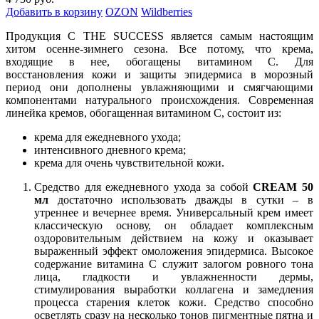
Добавить в корзину
OZON
Wildberries
Продукция C THE SUCCESS является самым настоящим
хитом осенне-зимнего сезона. Все потому, что крема,
входящие в нее, обогащены витамином С. Для
восстановления кожи и защиты эпидермиса в морозный
период они дополнены увлажняющими и смягчающими
компонентами натурального происхождения. Современная
линейка кремов, обогащенная витамином С, состоит из:
крема для ежедневного ухода;
интенсивного дневного крема;
крема для очень чувствительной кожи.
Средство для ежедневного ухода за собой
CREAM 50
мл
достаточно использовать дважды в сутки – в
утреннее и вечернее время. Универсальный крем имеет
классическую основу, он обладает комплексным
оздоровительным действием на кожу и оказывает
выраженный эффект омоложения эпидермиса. Высокое
содержание витамина С служит залогом ровного тона
лица, гладкости и увлажненности дермы,
стимулирования выработки коллагена и замедления
процесса старения клеток кожи. Средство способно
осветлять сразу на несколько тонов пигментные пятна и