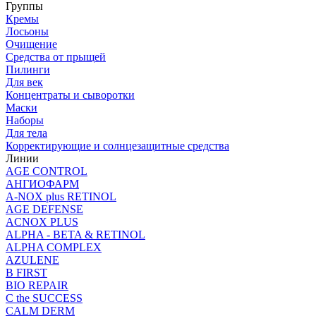
Группы
Кремы
Лосьоны
Очищение
Средства от прыщей
Пилинги
Для век
Концентраты и сыворотки
Маски
Наборы
Для тела
Корректирующие и солнцезащитные средства
Линии
AGE CONTROL
АНГИОФАРМ
A-NOX plus RETINOL
AGE DEFENSE
ACNOX PLUS
ALPHA - BETA & RETINOL
ALPHA COMPLEX
AZULENE
B FIRST
BIO REPAIR
C the SUCCESS
CALM DERM