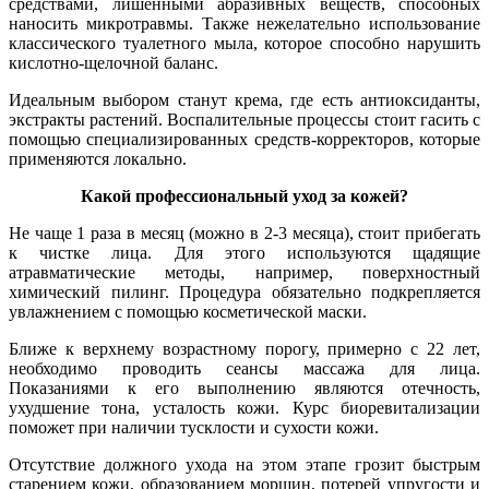
средствами, лишенными абразивных веществ, способных
наносить микротравмы. Также нежелательно использование
классического туалетного мыла, которое способно нарушить
кислотно-щелочной баланс.
Идеальным выбором станут крема, где есть антиоксиданты,
экстракты растений. Воспалительные процессы стоит гасить с
помощью специализированных средств-корректоров, которые
применяются локально.
Какой профессиональный уход за кожей?
Не чаще 1 раза в месяц (можно в 2-3 месяца), стоит прибегать
к чистке лица. Для этого используются щадящие
атравматические методы, например, поверхностный
химический пилинг. Процедура обязательно подкрепляется
увлажнением с помощью косметической маски.
Ближе к верхнему возрастному порогу, примерно с 22 лет,
необходимо проводить сеансы массажа для лица.
Показаниями к его выполнению являются отечность,
ухудшение тона, усталость кожи. Курс биоревитализации
поможет при наличии тусклости и сухости кожи.
Отсутствие должного ухода на этом этапе грозит быстрым
старением кожи, образованием морщин, потерей упругости и