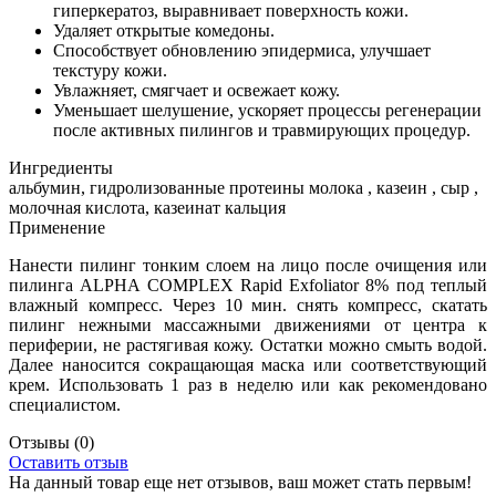
гиперкератоз, выравнивает поверхность кожи.
Удаляет открытые комедоны.
Способствует обновлению эпидермиса, улучшает
текстуру кожи.
Увлажняет, смягчает и освежает кожу.
Уменьшает шелушение, ускоряет процессы регенерации
после активных пилингов и травмирующих процедур.
Ингредиенты
альбумин, гидролизованные протеины молока , казеин , сыр ,
молочная кислота, казеинат кальция
Применение
Нанести пилинг тонким слоем на лицо после очищения или
пилинга ALPHA СOMPLEX Rapid Exfoliator 8% под теплый
влажный компресс. Через 10 мин. снять компресс, скатать
пилинг нежными массажными движениями от центра к
периферии, не растягивая кожу. Остатки можно смыть водой.
Далее наносится сокращающая маска или соответствующий
крем. Использовать 1 раз в неделю или как рекомендовано
специалистом.
Отзывы
(0)
Оставить отзыв
На данный товар еще нет отзывов, ваш может стать первым!