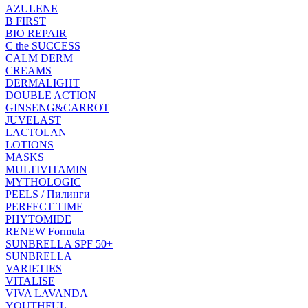
AZULENE
B FIRST
BIO REPAIR
C the SUCCESS
CALM DERM
CREAMS
DERMALIGHT
DOUBLE ACTION
GINSENG&CARROT
JUVELAST
LACTOLAN
LOTIONS
MASKS
MULTIVITAMIN
MYTHOLOGIC
PEELS / Пилинги
PERFECT TIME
PHYTOMIDE
RENEW Formula
SUNBRELLA SPF 50+
SUNBRELLA
VARIETIES
VITALISE
VIVA LAVANDA
YOUTHFUL