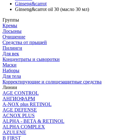
Ginseng&carrot
Ginseng&carrot oil 30 (масло 30 мл)
Группы
Кремы
Лосьоны
Очищение
Средства от прыщей
Пилинги
Для век
Концентраты и сыворотки
Маски
Наборы
Для тела
Корректирующие и солнцезащитные средства
Линии
AGE CONTROL
АНГИОФАРМ
A-NOX plus RETINOL
AGE DEFENSE
ACNOX PLUS
ALPHA - BETA & RETINOL
ALPHA COMPLEX
AZULENE
B FIRST