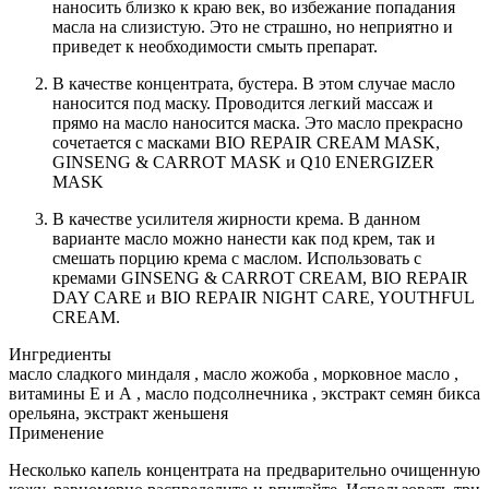
наносить близко к краю век, во избежание попадания
масла на слизистую. Это не страшно, но неприятно и
приведет к необходимости смыть препарат.
В качестве концентрата, бустера. В этом случае масло
наносится под маску. Проводится легкий массаж и
прямо на масло наносится маска. Это масло прекрасно
сочетается с масками BIO REPAIR CREAM MASK,
GINSENG & CARROT MASK и Q10 ENERGIZER
MASK
В качестве усилителя жирности крема. В данном
варианте масло можно нанести как под крем, так и
смешать порцию крема с маслом. Использовать с
кремами GINSENG & CARROT CREAM, BIO REPAIR
DAY CARE и BIO REPAIR NIGHT CARE, YOUTHFUL
CREAM.
Ингредиенты
масло сладкого миндаля , масло жожоба , морковное масло ,
витамины Е и А , масло подсолнечника , экстракт семян бикса
орельяна, экстракт женьшеня
Применение
Несколько капель концентрата на предварительно очищенную