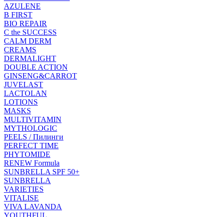
AZULENE
B FIRST
BIO REPAIR
C the SUCCESS
CALM DERM
CREAMS
DERMALIGHT
DOUBLE ACTION
GINSENG&CARROT
JUVELAST
LACTOLAN
LOTIONS
MASKS
MULTIVITAMIN
MYTHOLOGIC
PEELS / Пилинги
PERFECT TIME
PHYTOMIDE
RENEW Formula
SUNBRELLA SPF 50+
SUNBRELLA
VARIETIES
VITALISE
VIVA LAVANDA
YOUTHFUL