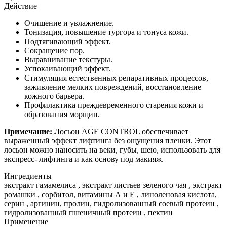
Действие
Очищение и увлажнение.
Тонизация, повышение тургора и тонуса кожи.
Подтягивающий эффект.
Сокращение пор.
Выравнивание текстуры.
Успокаивающий эффект.
Стимуляция естественных репаративных процессов,
заживление мелких повреждений, восстановление
кожного барьера.
Профилактика преждевременного старения кожи и
образования морщин.
Примечание:
Лосьон AGE CONTROL обеспечивает
выраженный эффект лифтинга без ощущения пленки. Этот
лосьон можно наносить на веки, губы, шею, использовать для
экспресс- лифтинга и как основу под макияж.
Ингредиенты
экстракт гамамелиса , экстракт листьев зеленого чая , экстракт
ромашки , сорбитол, витамины А и Е , линоленовая кислота,
серин , аргинин, пролин, гидролизованный соевый протеин ,
гидролизованный пшеничный протеин , пектин
Применение