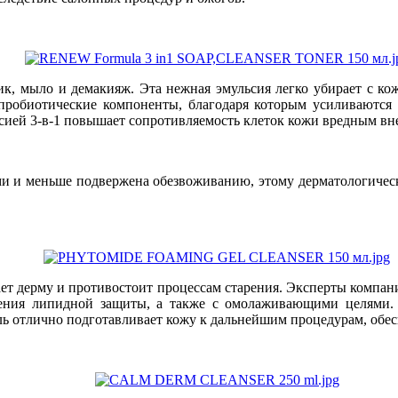
, мыло и демакияж. Эта нежная эмульсия легко убирает с кож
 пробиотические компоненты, благодаря которым усиливаются
сией 3-в-1 повышает сопротивляемость клеток кожи вредным вн
ми и меньше подвержена обезвоживанию, этому дерматологичес
ает дерму и противостоит процессам старения. Эксперты компа
ения липидной защиты, а также с омолаживающими целями. 
ль отлично подготавливает кожу к дальнейшим процедурам, обес