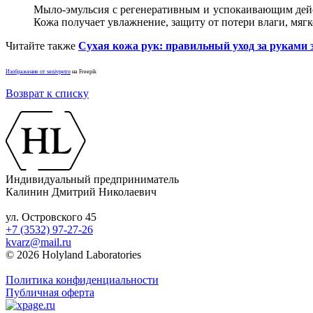
Мыло-эмульсия с регенеративным и успокаивающим дейст
Кожа получает увлажнение, защиту от потери влаги, мягк
Читайте также
Сухая кожа рук: правильный уход за руками 
Изображение от senivpetro
на Freepik
Возврат к списку
Индивидуальный предприниматель
Калинин Дмитрий Николаевич
ул. Островского 45
+7 (3532) 97-27-26
kvarz@mail.ru
© 2026 Holyland Laboratories
Политика конфиденциальности
Публичная оферта