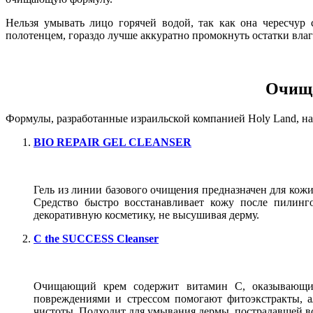
Нельзя умывать лицо горячей водой, так как она чересчур
полотенцем, гораздо лучше аккуратно промокнуть остатки вла
Очища
Формулы, разработанные израильской компанией Holy Land, н
BIO REPAIR GEL CLEANSER
Гель из линии базового очищения предназначен для кожи
Средство быстро восстанавливает кожу после пилинго
декоративную косметику, не высушивая дерму.
C the SUCCESS Cleanser
Очищающий крем содержит витамин С, оказывающий
повреждениями и стрессом помогают фитоэкстракты, а
чистоты. Подходит для умывания дермы, пострадавшей в