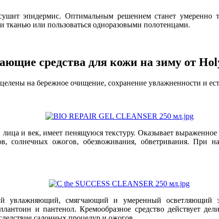
 сушит эпидермис. Оптимальным решением станет умеренно т
ги тканью или пользоваться одноразовыми полотенцами.
ющие средства для кожи на зиму от Hol
ацелены на бережное очищение, сохранение увлажненности и ес
 лица и век, имеет пенящуюся текстуру. Оказывает выраженное 
в, солнечных ожогов, обезвоживания, обветривания. При на
 увлажняющий, смягчающий и умеренный осветляющий эфф
ллантоин и пантенол. Кремообразное средство действует дел
следствие салонных процедур и ожогов.