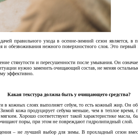
дачей правильного ухода в осенне-зимний сезон является, в 
ия и обезвоживания нежного поверхностного слоя. Это первый 
ние стянутости и пересушенности после умывания. Он означает,
 ситуации нужно заменить очищающий состав, не меняя остальн
ему эффективно.
Какая текстура должна быть у очищающего средства?
и в кожных слоях выполняет себум, то есть кожный жир. Он о
имой кожа продуцирует себума меньше, чем в теплое время, п
мягким. Хорошо соответствуют такой характеристике масла, б
 очищают поры, при этом не повреждают гидролипидный слой.
щения – не лучший выбор для зимы. В прохладный сезон вмес