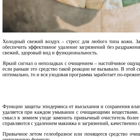
Холодный свежий воздух – стресс для любого типа кожи. За
обеспечить эффективное удаление загрязнений без раздражен
свежий, здоровый вид и функциональность.
Яркий сигнал о неполадках с очищением – настойчивое ощуще
если раньше это средство такой реакции не вызывало. В этой
оптимально, то и вся уходовая программа заработает по-прежн
Функции защиты эпидермиса от высыхания и сохранения влаг
удаляется при каждом умывании с очищающими веществами. З
смысл в зимнем уходе заменить привычный очиститель более 
справляются с удалением макияжа и загрязнений, качественно
Привычное летом гелеобразное или пенящееся средство очи
очищающую формулу.