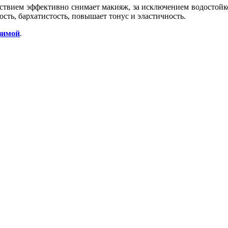
вием эффективно снимает макияж, за исключением водостойког
ость, бархатистость, повышает тонус и эластичность.
зимой
.